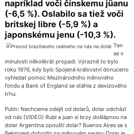
napríklad voči čínskemu jüanu
(-6,5 %). Oslabilo sa tiež voči
britskej libre (-5,9 %) a
japonskému jenu (-10,3 %).
Ten
se v
minulosti několikrát propadl. Výrazně to bylo
roku 1976, kdy bylo Spojené království donuceno
vyhledat pomoc Mezinárodního měnového
fondu a Bank of England se stáhla z devizového
trhu.
Putin: Nechceme odejít od dolarů, dolar odchází
od nás (VIDEO) Rubl a juan si brzy došlápnou na
dolar Argentina opouští dolar? Buenos Aires se s
Pekingem dohodlo na měnovém swapu Dolar je