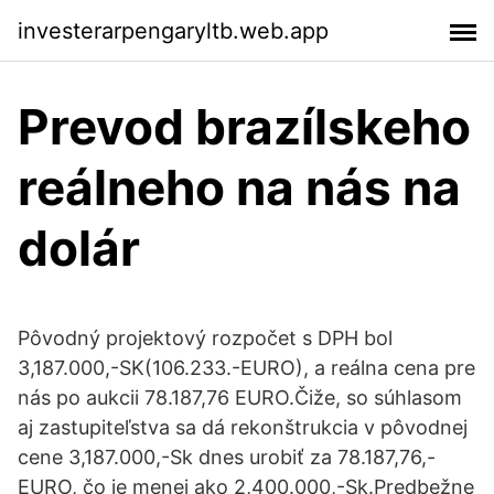
investerarpengaryltb.web.app
Prevod brazílskeho
reálneho na nás na
dolár
Pôvodný projektový rozpočet s DPH bol
3,187.000,-SK(106.233.-EURO), a reálna cena pre
nás po aukcii 78.187,76 EURO.Čiže, so súhlasom
aj zastupiteľstva sa dá rekonštrukcia v pôvodnej
cene 3,187.000,-Sk dnes urobiť za 78.187,76,-
EURO, čo je menej ako 2,400.000,-Sk.Predbežne