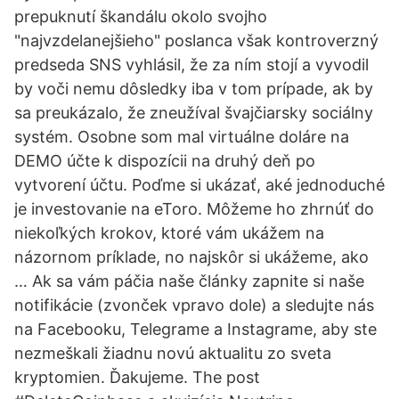
prepuknutí škandálu okolo svojho
"najvzdelanejšieho" poslanca však kontroverzný
predseda SNS vyhlásil, že za ním stojí a vyvodil
by voči nemu dôsledky iba v tom prípade, ak by
sa preukázalo, že zneužíval švajčiarsky sociálny
systém. Osobne som mal virtuálne doláre na
DEMO účte k dispozícii na druhý deň po
vytvorení účtu. Poďme si ukázať, aké jednoduché
je investovanie na eToro. Môžeme ho zhrnúť do
niekoľkých krokov, ktoré vám ukážem na
názornom príklade, no najskôr si ukážeme, ako
… Ak sa vám páčia naše články zapnite si naše
notifikácie (zvonček vpravo dole) a sledujte nás
na Facebooku, Telegrame a Instagrame, aby ste
nezmeškali žiadnu novú aktualitu zo sveta
kryptomien. Ďakujeme. The post