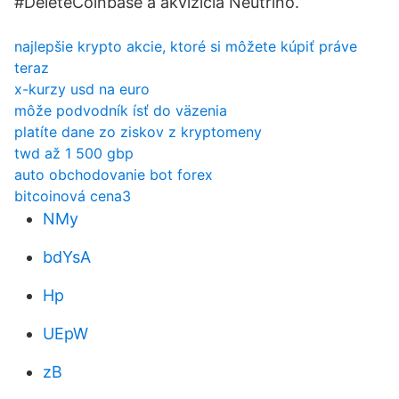
#DeleteCoinbase a akvizícia Neutrino.
najlepšie krypto akcie, ktoré si môžete kúpiť práve
teraz
x-kurzy usd na euro
môže podvodník ísť do väzenia
platíte dane zo ziskov z kryptomeny
twd až 1 500 gbp
auto obchodovanie bot forex
bitcoinová cena3
NMy
bdYsA
Hp
UEpW
zB