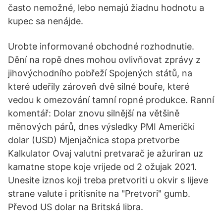
často nemožné, lebo nemajú žiadnu hodnotu a
kupec sa nenájde.
Urobte informované obchodné rozhodnutie.
Dění na ropě dnes mohou ovlivňovat zprávy z
jihovýchodního pobřeží Spojených států, na
které udeřily zároveň dvě silné bouře, které
vedou k omezování tamní ropné produkce. Ranní
komentář: Dolar znovu silnější na většině
měnových párů, dnes výsledky PMI Američki
dolar (USD) Mjenjačnica stopa pretvorbe
Kalkulator Ovaj valutni pretvarač je ažuriran uz
kamatne stope koje vrijede od 2 ožujak 2021.
Unesite iznos koji treba pretvoriti u okvir s lijeve
strane valute i pritisnite na "Pretvori" gumb.
Převod US dolar na Britská libra.