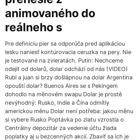
animovaného do
reálneho s
Pre definíciu pier sa odporúča pred aplikáciou
lesku naniesť kontúrovacia ceruzka na pery. Nie
je testované na zvieratách. Putin: Nechceme
odejít od dolarů, dolar odchází od nás (VIDEO)
Rubl a juan si brzy došlápnou na dolar Argentina
opouští dolar? Buenos Aires se s Pekingem
dohodlo na měnovém swapu Dolar je prostě
nevýhodný: Rusko, Indie a Čína odmítly
americkou měnu Dolar není potřeba: jakou měnu
si vybere Rusko Poptávka po zlatu vzrostla o
Centrálny depozitár za vedenie účtu žiada
poplatky aj u bezcenných akcií. Zbaviť sa ich je