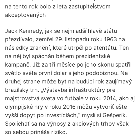
na tento rok bolo z leta zastupiteĺstvom
akceptovaných
Jack Kennedy, jak se nejmladší hlavě státu
přezdívalo, zemřel 29. listopadu roku 1963 na
následky zranění, které utrpěl po atentátu. Ten
na něj byl spáchán během prezidentské
kampaně. Již za tři měsíce po jeho skonu spatřil
světlo světa první dolar s jeho podobiznou. Na
druhej strane môže byť na budúci rok zaujímavý
brazílsky trh. „Výstavba infraštruktúry pre
majstrovstvá sveta vo futbale v roku 2014, ako aj
olympijské hry v roku 2016 môžu vytvoriť ešte
vyšší dopyt po investíciách,“ myslí si Gešperík.
Spoliehať sa na výnosy z akciových trhov však
so sebou prináša riziko.