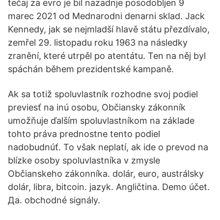
tečaj za evro je bil nazadnje posodobljen 9
marec 2021 od Mednarodni denarni sklad. Jack
Kennedy, jak se nejmladší hlavě státu přezdívalo,
zemřel 29. listopadu roku 1963 na následky
zranění, které utrpěl po atentátu. Ten na něj byl
spáchán během prezidentské kampaně.
Ak sa totiž spoluvlastník rozhodne svoj podiel
previesť na inú osobu, Občiansky zákonník
umožňuje ďalším spoluvlastníkom na základe
tohto práva prednostne tento podiel
nadobudnúť. To však neplatí, ak ide o prevod na
blízke osoby spoluvlastníka v zmysle
Občianskeho zákonníka. dolár, euro, austrálsky
dolár, libra, bitcoin. jazyk. Angličtina. Demo účet.
Да. obchodné signály.