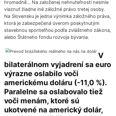
hromadně… Na založenej nehnuteľnosti nesmie
viaznuť žiadne iné záložné právo tretej osoby.
Na Slovensku je jedna výnimka záložného práva,
ktorá je zabezpečená úverom poskytnutým
stavebnou sporiteľňou podľa zvláštneho zákona,
alebo Štátneho fondu rozvoja bývania.
V
bilaterálnom vyjadrení sa euro
výrazne oslabilo voči
americkému doláru (-11,0 %).
Paralelne sa oslabovalo tiež
voči menám, ktoré sú
ukotvené na americký dolár,