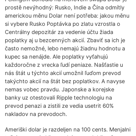
prostě nevýhodný: Rusko, Indie a Čína odmítly
americkou měnu Dolar není potřeba: jakou měnu
si vybere Rusko Poptávka po zlatu vzrostla o
Centrálny depozitár za vedenie účtu žiada
poplatky aj u bezcenných akcií. Zbaviť sa ich je
často nemožné, lebo nemajú žiadnu hodnotu a
kupec sa nenájde. Ale poplatky vyťahujú
každoročne z vrecka ľudí peniaze. Našťastie u
nás štát u týchto akcií umožnil ľuďom prevod
takýchto akcií na štát bez poplatkov. A navyse
nemas vobec pravdu. Japonske a korejske
banky uz otestovali Ripple technologiu na
prevod penazi a zistili ze vedia usetrit 60%
nakladov na prevodoch.
Ameriški dolar je razdeljen na 100 cents. Menjalni