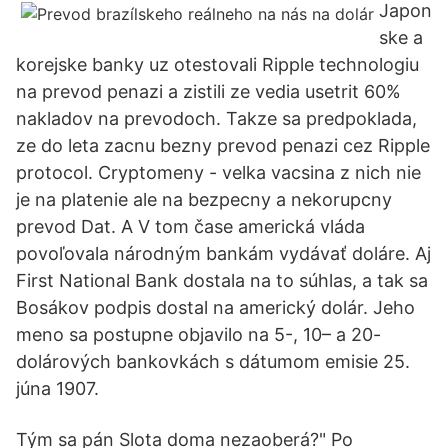
Japon
ske a
korejske banky uz otestovali Ripple technologiu
na prevod penazi a zistili ze vedia usetrit 60%
nakladov na prevodoch. Takze sa predpoklada,
ze do leta zacnu bezny prevod penazi cez Ripple
protocol. Cryptomeny - velka vacsina z nich nie
je na platenie ale na bezpecny a nekorupcny
prevod Dat. A V tom čase americká vláda
povoľovala národným bankám vydávať doláre. Aj
First National Bank dostala na to súhlas, a tak sa
Bosákov podpis dostal na americký dolár. Jeho
meno sa postupne objavilo na 5-, 10– a 20-
dolárových bankovkách s dátumom emisie 25.
júna 1907.
Tým sa pán Slota doma nezaoberá?" Po