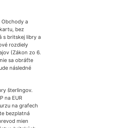
v. Obchody a
 kartu, bez
s britskej libry a
vé rozdiely
ajov (Zákon zo 6.
nie sa obráťte
bude následné
ry šterlingov.
BP na EUR
urzu na grafech
ejte bezplatná
 prevod mien