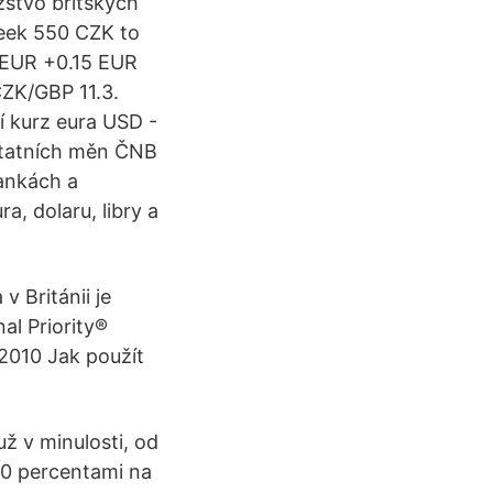
žstvo britských
week 550 CZK to
 EUR +0.15 EUR
ZK/GBP 11.3.
í kurz eura USD -
ostatních měn ČNB
bankách a
, dolaru, libry a
v Británii je
al Priority®
 2010 Jak použít
ž v minulosti, od
70 percentami na