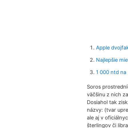
Apple dvojfak
Najlepšie mie
1 000 ntd na 
Soros prostrední
väčšinu z nich z
Dosiahol tak zisk
názvy: (tvar upre
ale aj v oficiáln
šterlingov či lib