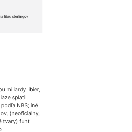
miliardy libier,
aze splatil.
ne podľa NBS; iné
ov, (neoficiálny,
é tvary) funt
o