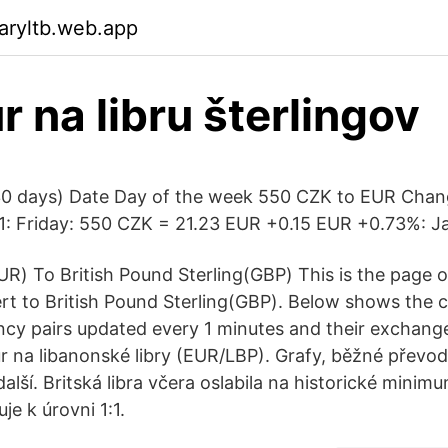
aryltb.web.app
r na libru šterlingov
30 days) Date Day of the week 550 CZK to EUR Cha
1: Friday: 550 CZK = 21.23 EUR +0.15 EUR +0.73%: J
UR) To British Pound Sterling(GBP) This is the page o
t to British Pound Sterling(GBP). Below shows the 
ency pairs updated every 1 minutes and their exchange
r na libanonské libry (EUR/LBP). Grafy, běžné převody
lší. Britská libra včera oslabila na historické minimu
uje k úrovni 1:1.