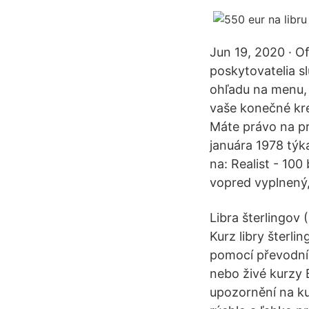
Jun 19, 2020 · O
poskytovatelia sl
ohľadu na menu, v
vaše konečné kre
Máte právo na pr
januára 1978 týka
na: Realist - 10
vopred vyplnený, 
Libra šterlingov 
Kurz libry šterl
pomocí převodník
nebo živé kurzy Br
upozornění na ku