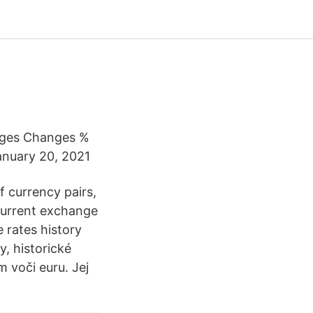
nges Changes %
anuary 20, 2021
f currency pairs,
current exchange
 rates history
, historické
m voči euru. Jej