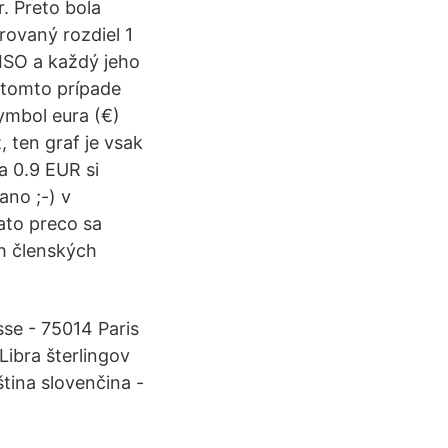
r. Preto bola
rovaný rozdiel 1
ISO a každý jeho
 tomto prípade
ymbol eura (€)
 ten graf je vsak
a 0.9 EUR si
ano ;-) v
ato preco sa
h členských
sse - 75014 Paris
Libra šterlingov
eština slovenčina -