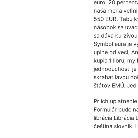
euro, 20 percenta
naša mena veľmi s
550 EUR. Tabuľky
násobok sa uvád
sa dáva kurzívou
Symbol eura je v
uplne od veci, A
kupia 1 libru, my
jednoduchosti je
skrabat lavou n
štátov EMÚ. Jedn
Pr ich uplatneni
Formulár bude ná
librácia Librácia 
čeština slovník. l