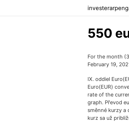
investerarpeng
550 eu
For the month (
February 19, 202
IX. oddiel Euro(E
Euro(EUR) conver
rate of the curr
graph. Převod eu
směnné kurzy a da
kurz sa už približ