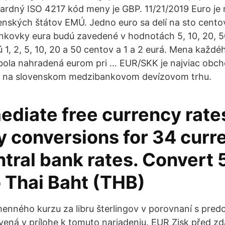
ardný ISO 4217 kód meny je GBP. 11/21/2019 Euro j
nských štátov EMÚ. Jedno euro sa delí na sto cent
nkovky eura budú zavedené v hodnotách 5, 10, 20, 5
ú 1, 2, 5, 10, 20 a 50 centov a 1 a 2 eurá. Mena kaž
 bola nahradená eurom pri … EUR/SKK je najviac ob
na slovenskom medzibankovom devízovom trhu.
ediate free currency rate
y conversions for 34 curr
tral bank rates. Convert
o Thai Baht (THB)
enného kurzu za libru šterlingov v porovnaní s pre
vená v prílohe k tomuto nariadeniu. EUR Zisk před z