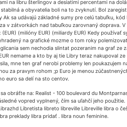
mi na libru šterlingov a desiatimi percentami na dolá
tabilná a obyvatelia boli na to zvyknutí. Bol zaregist
 Ak sa udávajú základné sumy pre celú tabuľku, kód 
za v zátvorkách nad tabuľkou zarovnaný doprava. V
: (EUR) (milióny EUR) (miliardy EUR) Kedy používať s
yhradený na grafické mozme o tom roky polemizovat,
nglicania sem nechodia slintat pozeranim na graf ze z
 EUR nemame a kto by aj tie Libry teraz nakupoval ze 
 sila, mne ten graf nerobi problemy len poukazujem n
ohou za pravym rohom ;p Euro je menou zúčastnenýc
o euro sa delí na sto centov.
e sa obráťte na: Realist - 100 boulevard du Montparna
sledné vopred vyplnený, čím sa uľahčí jeho použitie. 
Librazhd Libretista libreto libreville Libreville libra o č
ibra preklady libra pridať . libra noun feminine.