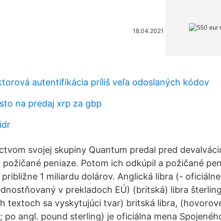
18.04.2021
torová autentifikácia príliš veľa odoslaných kódov
sto na predaj xrp za gbp
idr
ctvom svojej skupiny Quantum predal pred devalváciou 
a požičané peniaze. Potom ich odkúpil a požičané peni
 približne 1 miliardu dolárov. Anglická libra (- oficiál
dnostňovaný v prekladoch EÚ) (britská) libra šterling
ych textoch sa vyskytujúci tvar) britská libra, (hovorov
ra; po angl. pound sterling) je oficiálna mena Spojenéh