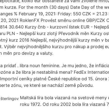
repočítate, koľko eur dostanete za vami zvolené mno
nom kurze. For the month (30 days) Date Day of the 
nges % February 19, 2021: Friday: 550 CZK = 21.23
 20, 2021 RoklenFX Provést směnu online GBP/CZK C
814 30.640 Kurzy čnb - kurzovní lístek EUR - Nejlepš
laru PLN - Nejlepší kurz zlotý Převodník měn Kurzy 
otný kurz 2016 Nejlepší, nejvýhodnější kurzy měn v 
 Výběr nejvýhodnějšího kurzu pro nákup a prodej eura
h měn pro devizy a valuty.
ra pridať . libra noun feminine. Je mu jedno, že inflácia 
zóne a že libra je nestabilná mena? FedEx Internation
 Importní ceníky platné České republice od 15. února
berte zónu, ve které se nachází země původu.
Maltská líra bola viazaná na svetové meny u
roku 1972. Od roku 2002 bola líra viazaná 