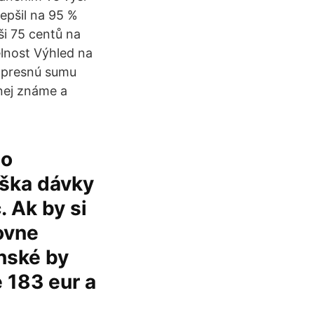
epšil na 95 %
ši 75 centů na
elnost Výhled na
i presnú sumu
enej známe a
ho
ýška dávky
. Ak by si
ťovne
nské by
 183 eur a