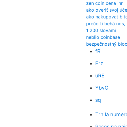
zen coin cena inr
ako overiť svoj úč
ako nakupovať bit
prečo ti behá nos,
1 200 slovami
neblio coinbase
bezpečnostný bloc
fR
Erz
uRE
YbvO
sq
Trh la numer
Pesos na nai