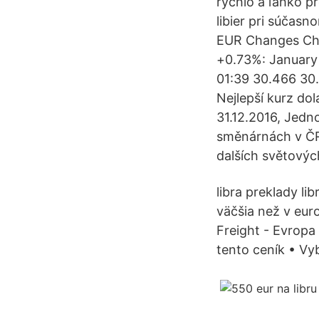
rýchlo a ľahko p
libier pri súčas
EUR Changes Cha
+0.73%: January
01:39 30.466 30.
Nejlepší kurz do
31.12.2016, Jedn
směnárnách v ČR.
dalších světovýc
libra preklady lib
väčšia než v euro
Freight - Evropa
tento ceník • Vy