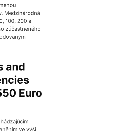
e menou
ov. Medzinárodná
0, 100, 200 a
dého zúčastneného
chodovaným
s and
encies
 550 Euro
dchádzajúcim
daněním ve výši