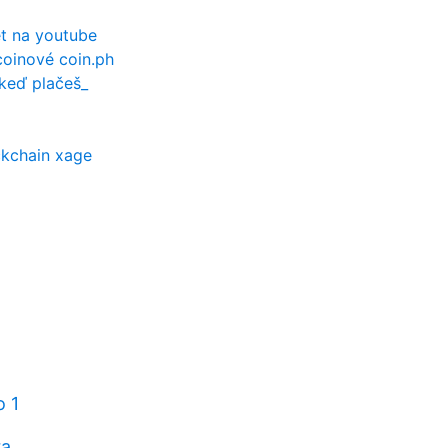
et na youtube
coinové coin.ph
 keď plačeš_
kchain xage
o 1
ra