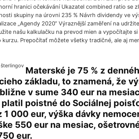
horní hranici očekávání Ukazatel combined ratio se zl
nosti skupiny na úrovni 235 % Návrh dividendy ve vý
alizace „Agendy 2020“ Výraznější zaměření na udržit
užite našu kalkulačku na prevod mien a vypočítajte s
 kurzu. Prepočítať môžete všetky tradičné, ale aj m
Materské je 75 % z denné
cieho základu, to znamená, že v
ibližne v sume 340 eur na mesiac
 platil poistné do Sociálnej pois
z 1 000 eur, výška dávky nemoce
ške 550 eur na mesiac, ošetrovné
750 eur.