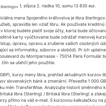
1, stĺpca 2. riadka 10, sumu 13 830 eur.
ficiálna mena Spojeného kráľovstva je libra šterlingo
užieb, spravidla len vziať libru. Ak používate kreditnú
 ktorej budete platiť svoje účty, karta bude účtovaná 
ditné karty vyúčtovanie bude odrážať menovej kurzo
ístup, úpravu, opravu a zrušenie vašich osobných úd
júci sa informatiky, súborov a slobôd). Pr ich uplatne
0 boulevard du Montparnasse - 75014 Paris Formulár 
čím sa uľahčí jeho použitie.
(GBP), kurzy meny libra, prehľad aktuálnych kurzov lib
ingov slovenských bánk a zmenární. Převeďte 1 000 G
u měn TransferWise. Analyzujte historii směnného k
itská libra (Sterling) / Britská libra (Sterling) a získ
rzy přímo na váš e-mail. S kurzovou kalkulačkou na