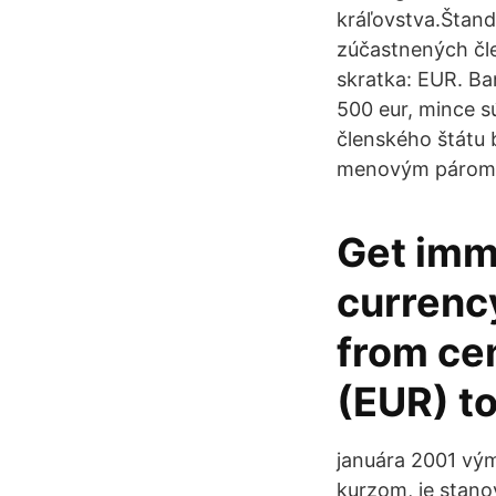
kráľovstva.Štand
zúčastnených čle
skratka: EUR. Ba
500 eur, mince s
členského štátu
menovým párom 
Get imm
currenc
from cen
(EUR) t
januára 2001 vým
kurzom, je stano