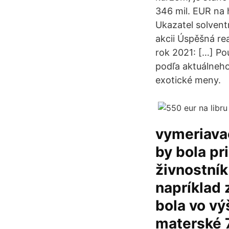
346 mil. EUR na 
Ukazatel solvent
akcii Úspěšná re
rok 2021: […] Po
podľa aktuálneho
exotické meny.
vymeriava
by bola pr
živnostník
napríklad 
bola vo vý
materské 