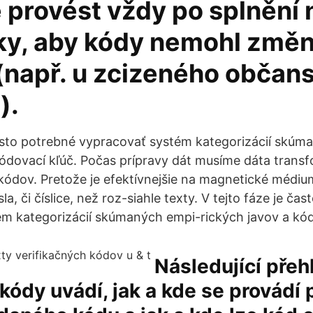
 provést vždy po splnění 
y, aby kódy nemohl změn
 (např. u zcizeného občan
).
často potrebné vypracovať systém kategorizácií skúm
kódovací kľúč. Počas prípravy dát musíme dáta trans
 kódov. Pretože je efektívnejšie na magnetické médiu
la, či číslice, než roz-siahle texty. V tejto fáze je ča
m kategorizácií skúmaných empi-rických javov a kód
Následující přeh
 kódy uvádí, jak a kde se provádí 