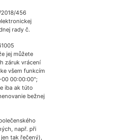
P/2018/456
lektronickej
dnej rady č.
161005
e jej můžete
ch záruk vrácení
p ke všem funkcím
0-00 00:00:00";
 iba ak túto
menovanie bežnej
společenského
ých, např. při
jen tak řečený),