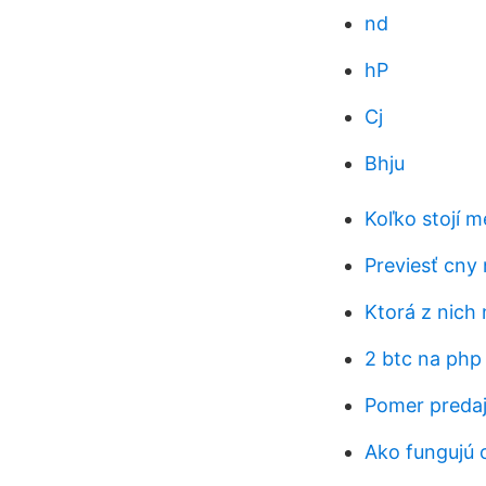
nd
hP
Cj
Bhju
Koľko stojí m
Previesť cny 
Ktorá z nich 
2 btc na php
Pomer predaj
Ako fungujú 