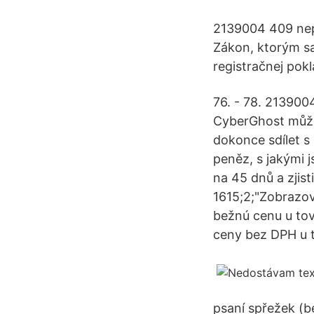
2139004 409 nepr
Zákon, ktorým sa
registračnej pok
76. - 78. 213900
CyberGhost můžet
dokonce sdílet s 
peněz, s jakými 
na 45 dnů a zjis
1615;2;"Zobrazov
bežnú cenu u tov
ceny bez DPH u t
psaní spřežek (be