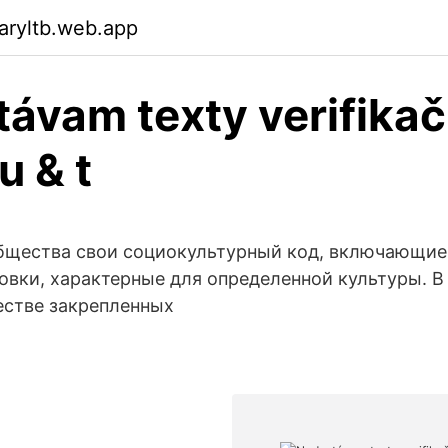
aryltb.web.app
ávam texty verifika
u & t
общества свои социокультурный код, включающие
новки, характерные для определенной культуры. 
естве закрепленных