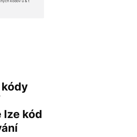
é kódy
í
 lze kód
vání