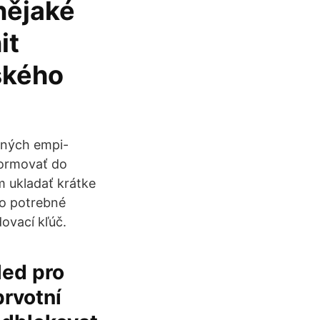
nějaké
it
ského
aných empi-
formovať do
m ukladať krátke
sto potrebné
ovací kľúč.
led pro
prvotní