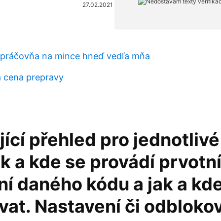
27.02.2021
 práčovňa na mince hneď vedľa mňa
a cena prepravy
ící přehled pro jednotliv
ak a kde se provádí prvotn
í daného kódu a jak a kde
vat. Nastavení či odbloko