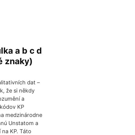
ka a b c d
é znaky)
itativních dat –
k, že si někdy
rozumění a
 kódov KP
s:na medzinárodne
danú Unstatom a
í na KP. Táto