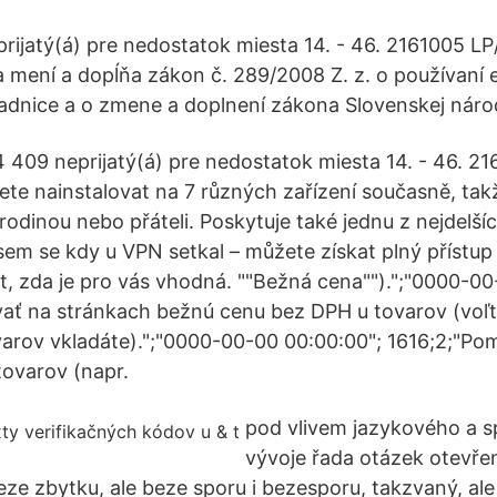
ijatý(á) pre nedostatok miesta 14. - 46. 2161005 L
 mení a dopĺňa zákon č. 289/2008 Z. z. o používaní e
ladnice a o zmene a doplnení zákona Slovenskej náro
4 409 neprijatý(á) pre nedostatok miesta 14. - 46. 2
e nainstalovat na 7 různých zařízení současně, takž
rodinou nebo přáteli. Poskytuje také jednu z nejdelší
jsem se kdy u VPN setkal – můžete získat plný přístu
tit, zda je pro vás vhodná. ""Bežná cena"").";"0000-0
ať na stránkach bežnú cenu bez DPH u tovarov (voľte
arov vkladáte).";"0000-00-00 00:00:00"; 1616;2;"Po
ovarov (napr.
pod vlivem jazykového a 
vývoje řada otázek otevřen
ze zbytku, ale beze sporu i bezesporu, takzvaný, ale 