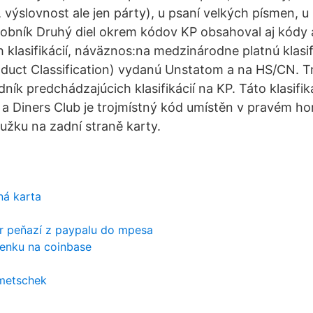
, výslovnost ale jen párty), u psaní velkých písmen, u
obník Druhý diel okrem kódov KP obsahoval aj kódy 
 klasifikácií, náväznos:na medzinárodne platnú klasi
duct Classification) vydanú Unstatom a na HS/CN. Tre
ík predchádzajúcich klasifikácií na KP. Táto klasifik
 a Diners Club je trojmístný kód umístěn v pravém h
žku na zadní straně karty.
ná karta
er peňazí z paypalu do mpesa
ženku na coinbase
emetschek