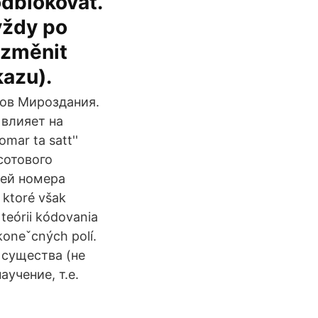
odblokovat.
vždy po
 změnit
kazu).
ров Мироздания.
 влияет на
mar ta satt''
сотового
лей номера
 ktoré však
teórii kódovania
koneˇcných polí.
 существа (не
учение, т.е.