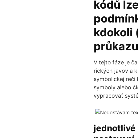
kódů lze
podmínk
kdokoli
průkazu
V tejto fáze je 
rických javov a 
symbolickej reči
symboly alebo čís
vypracovať systé
jednotlivé