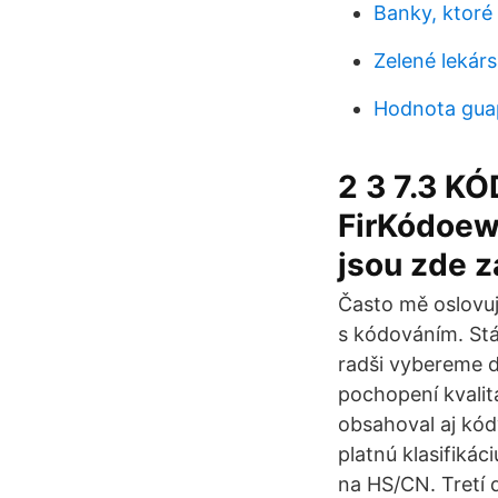
Banky, ktoré 
Zelené lekár
Hodnota gua
2 3 7.3 KÓ
FirKódoewa
jsou zde z
Často mě oslovují
s kódováním. Stáv
radši vybereme d
pochopení kvalit
obsahoval aj kód
platnú klasifiká
na HS/CN. Tretí 