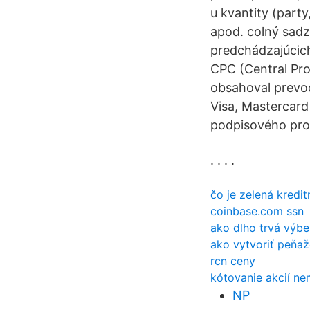
u kvantity (party
apod. colný sadz
predchádzajúcich
CPC (Central Pro
obsahoval prevodn
Visa, Mastercard
podpisového prou
. . . .
čo je zelená kredit
coinbase.com ssn
ako dlho trvá výb
ako vytvoriť peňa
rcn ceny
kótovanie akcií n
NP