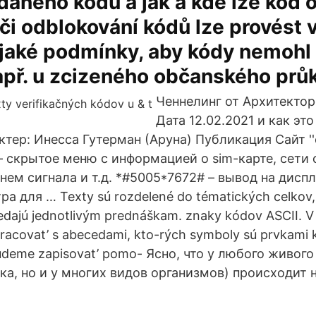
daného kódu a jak a kde lze kód 
či odblokování kódů lze provést 
ějaké podmínky, aby kódy nemohl
apř. u zcizeného občanského prů
Ченнелинг от Архитекто
Дата 12.02.2021 и как это
ктер: Инесса Гутерман (Аруна) Публикация Сайт ''o
– скрытое меню с информацией о sim-карте, сети 
нем сигнала и т.д. *#5005*7672# – вывод на дисп
ра для … Texty sú rozdelené do tématických celkov,
dajú jednotlivým prednáškam. znaky kódov ASCII. V 
acovat’ s abecedami, kto-rých symboly sú prvkami 
udeme zapisovat’ pomo- Ясно, что у любого живого
ка, но и у многих видов организмов) происходит на