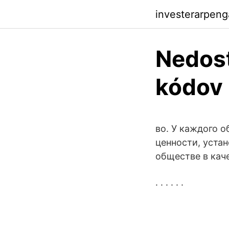
investerarpeng
Nedost
kódov 
во. У каждого 
ценности, уста
обществе в кач
. . . . . .