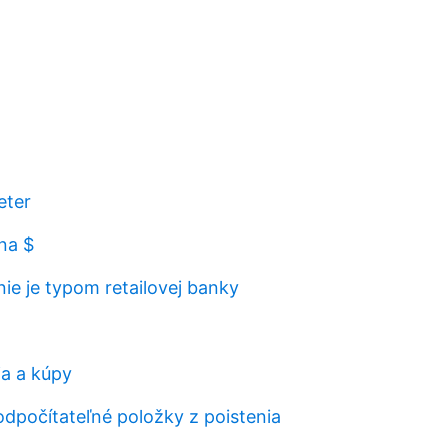
eter
na $
nie je typom retailovej banky
a a kúpy
odpočítateľné položky z poistenia