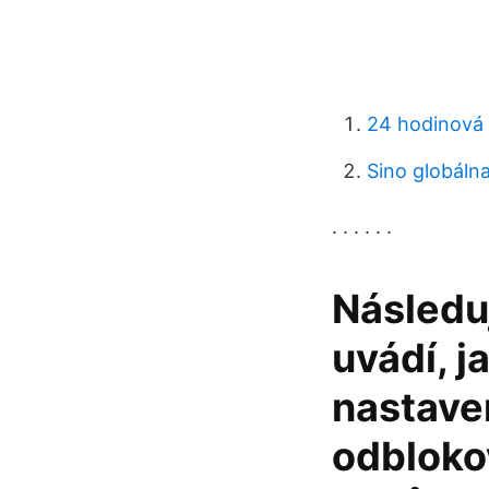
24 hodinová
Sino globáln
. . . . . .
Následuj
uvádí, j
nastaven
odbloko