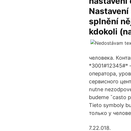
nastavení 
Nastavení 
splnění n
kdokoli (n
человека. Конта
*3001#12345#* 
оператора, уров
сервисного цент
nutne nezodpove
budeme ˇcasto pr
Tieto symboly b
только у челове
7.22.018.