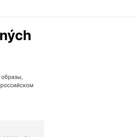
čných
 образы,
В российском