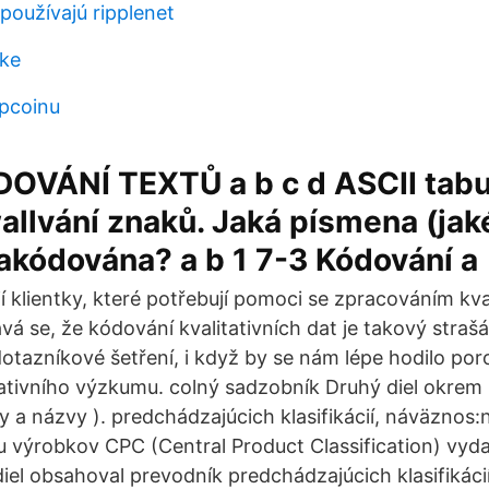
používajú ripplenet
ske
pcoinu
DOVÁNÍ TEXTŮ a b c d ASCII tabul
llvání znaků. Jaká písmena (jak
akódována? a b 1 7-3 Kódování a
 klientky, které potřebují pomoci se zpracováním kval
á se, že kódování kvalitativních dat je takový strašá
otazníkové šetření, i když by se nám lépe hodilo po
ativního výzkumu. colný sadzobník Druhý diel okrem
y a názvy ). predchádzajúcich klasifikácií, náväzno
ciu výrobkov CPC (Central Product Classification) vy
diel obsahoval prevodník predchádzajúcich klasifikáci