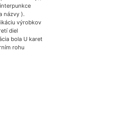
 interpunkce
a názvy ).
fikáciu výrobkov
tí diel
ácia bola U karet
orním rohu