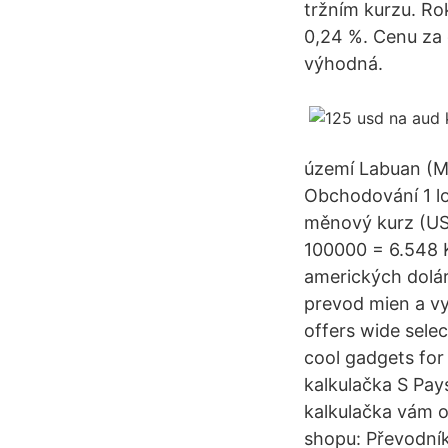
tržním kurzu. Ro
0,24 %. Cenu za
výhodná.
území Labuan (Ma
Obchodování 1 l
měnový kurz (US
100000 = 6.548 
amerických dolár
prevod mien a vy
offers wide sele
cool gadgets for
kalkulačka S Pay
kalkulačka vám o
shopu: Převodník