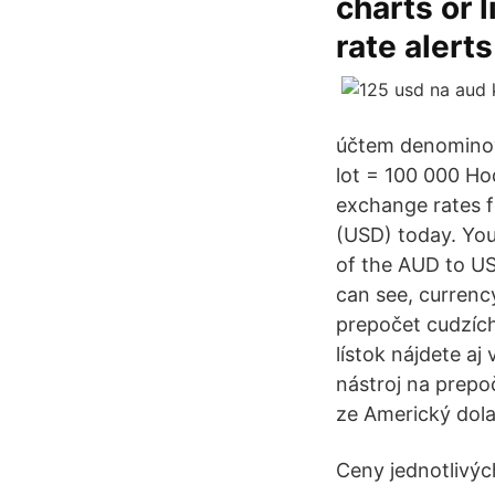
charts or l
rate alerts
účtem denominov
lot = 100 000 Ho
exchange rates f
(USD) today. You 
of the AUD to U
can see, currenc
prepočet cudzíc
lístok nájdete aj
nástroj na prepo
ze Americký dola
Ceny jednotlivý