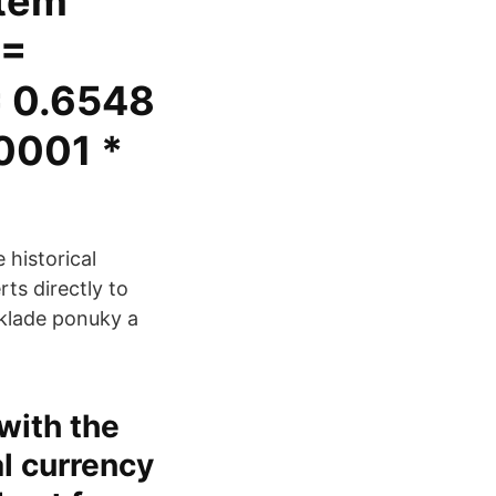
čtem
 =
= 0.6548
.0001 *
historical
rts directly to
klade ponuky a
with the
l currency