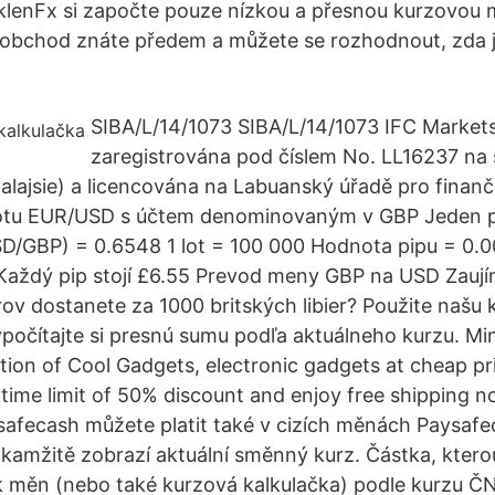
klenFx si započte pouze nízkou a přesnou kurzovou 
 obchod znáte předem a můžete se rozhodnout, zda j
SIBA/L/14/1073 SIBA/L/14/1073 IFC Markets
zaregistrována pod číslem No. LL16237 na
lajsie) a licencována na Labuanský úřadě pro finančn
otu EUR/USD s účtem denominovaným v GBP Jeden p
D/GBP) = 0.6548 1 lot = 100 000 Hodnota pipu = 0.0
Každý pip stojí £6.55 Prevod meny GBP na USD Zaují
ov dostanete za 1000 britských libier? Použite našu 
počítajte si presnú sumu podľa aktuálneho kurzu. M
ction of Cool Gadgets, electronic gadgets at cheap pr
 time limit of 50% discount and enjoy free shipping
safecash můžete platit také v cizích měnách Paysa
kamžitě zobrazí aktuální směnný kurz. Částka, kterou
 měn (nebo také kurzová kalkulačka) podle kurzu ČN