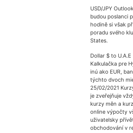
USD/JPY Outlook 
budou poslanci p
hodině si však p
poradu svého klu
States.
Dollar $ to U.A.
Kalkulačka pre H
inú ako EUR, ban
týchto dvoch mie
25/02/2021 Kurz
je zveřejňuje vž
kurzy měn a kurz
online výpočty 
uživatelsky přív
obchodování v r