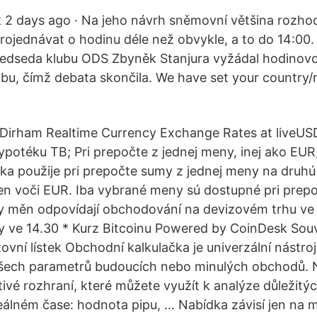
2 days ago · Na jeho návrh sněmovní většina rozhod
rojednávat o hodinu déle než obvykle, a to do 14:00.
ředseda klubu ODS Zbyněk Stanjura vyžádal hodinov
bu, čímž debata skončila. We have set your country/
E Dirham Realtime Currency Exchange Rates at liveUS
ypotéku TB; Pri prepočte z jednej meny, inej ako EU
ka použije pri prepočte sumy z jednej meny na druh
n voči EUR. Iba vybrané meny sú dostupné pri prepo
y měn odpovídají obchodování na devizovém trhu ve 
dy ve 14.30 * Kurz Bitcoinu Powered by CoinDesk Souvi
ovní lístek Obchodní kalkulačka je univerzální nástro
všech parametrů budoucích nebo minulých obchodů.
ětivé rozhraní, které můžete využít k analýze důležit
eálném čase: hodnota pipu, … Nabídka závisí jen na