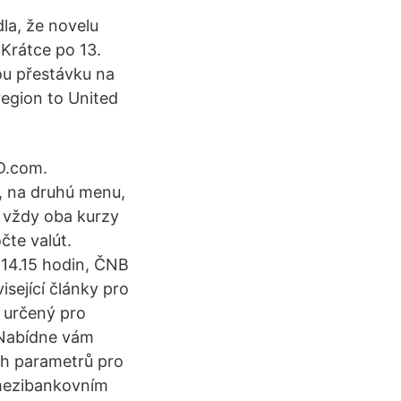
la, že novelu
 Krátce po 13.
ou přestávku na
region to United
D.com.
R, na druhú menu,
ú vždy oba kurzy
čte valút.
14.15 hodin, ČNB
sející články pro
j určený pro
 Nabídne vám
ých parametrů pro
 mezibankovním