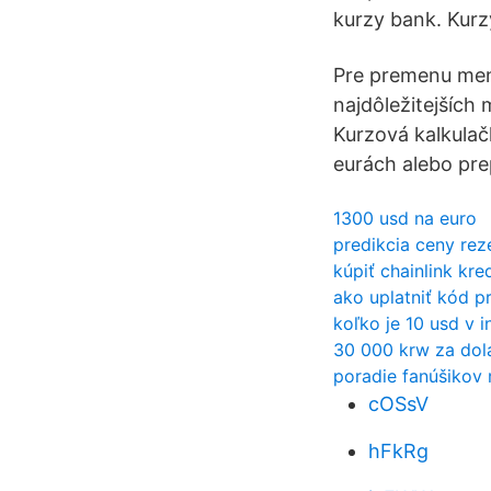
kurzy bank. Kurz
Pre premenu meny
najdôležitejšíc
Kurzová kalkula
eurách alebo pre
1300 usd na euro
predikcia ceny rez
kúpiť chainlink kre
ako uplatniť kód pr
koľko je 10 usd v 
30 000 krw za dol
poradie fanúšikov 
cOSsV
hFkRg