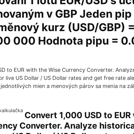
vání 1 lotu EUR/USD s ú
ovaným v GBP Jeden pip
měnový kurz (USD/GBP) 
 100 000 Hodnota pipu = 0
D to EUR with the Wise Currency Converter. Analyze 
r live US Dollar / US Dollar rates and get free rate ale
 jednotlivých mien a menových párov sa menia na zá
Convert 1,000 USD to EUR 
ncy Converter. Analyze historica