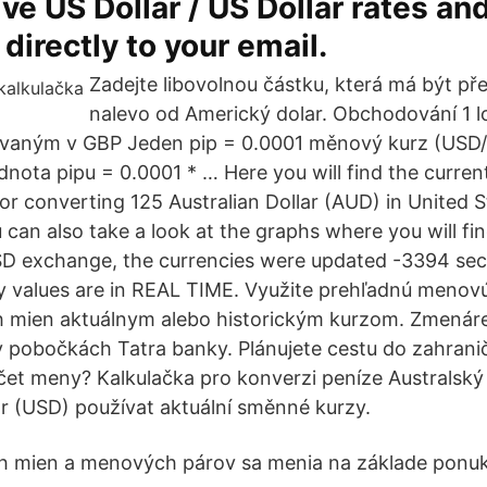
ive US Dollar / US Dollar rates an
 directly to your email.
Zadejte libovolnou částku, která má být př
nalevo od Americký dolar. Obchodování 1 
aným v GBP Jeden pip = 0.0001 měnový kurz (USD/
dnota pipu = 0.0001 * … Here you will find the curren
or converting 125 Australian Dollar (AUD) in United S
can also take a look at the graphs where you will find
SD exchange, the currencies were updated -3394 sec
y values are in REAL TIME. Využite prehľadnú menovú
h mien aktuálnym alebo historickým kurzom. Zmenár
 v pobočkách Tatra banky. Plánujete cestu do zahrani
čet meny? Kalkulačka pro konverzi peníze Australský
r (USD) používat aktuální směnné kurzy.
ch mien a menových párov sa menia na základe ponuk