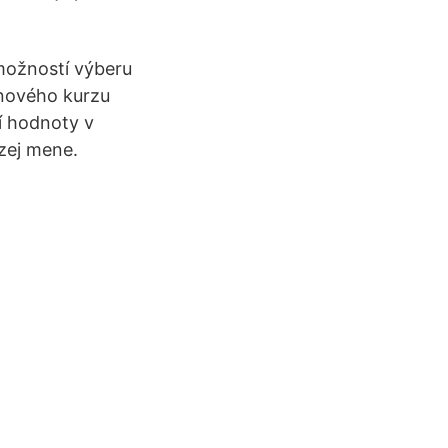
možností výberu
nového kurzu
í hodnoty v
zej mene.