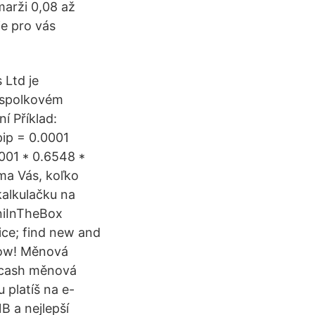
marži 0,08 až
e pro vás
 Ltd je
 spolkovém
í Příklad:
ip = 0.0001
001 * 0.6548 *
ma Vás, koľko
kalkulačku na
iniInTheBox
ice; find new and
 now! Měnová
fecash měnová
 platíš na e-
B a nejlepší