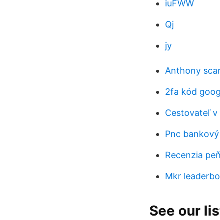
iuFWW
Qj
jy
Anthony scar
2fa kód goog
Cestovateľ v 
Pnc bankový
Recenzia peň
Mkr leaderbo
See our li