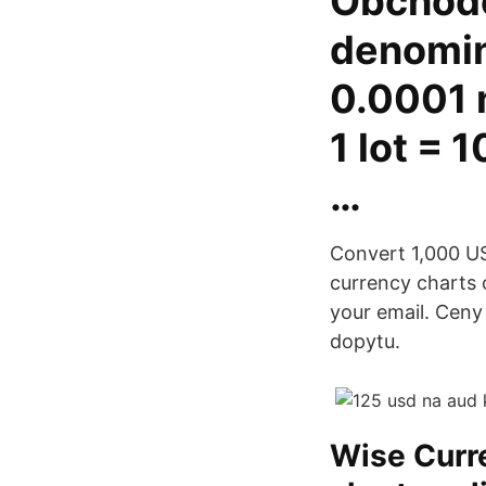
Obchodo
denomin
0.0001 
1 lot =
…
Convert 1,000 US
currency charts o
your email. Ceny
dopytu.
Wise Curre