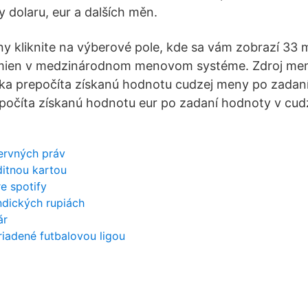
y dolaru, eur a dalších měn.
 kliknite na výberové pole, kde sa vám zobrazí 33 
h mien v medzinárodnom menovom systéme. Zdroj me
čka prepočíta získanú hodnotu cudzej meny po zadan
počíta získanú hodnotu eur po zadaní hodnoty v cud
ervných práv
ditnou kartou
e spotify
indických rupiách
ár
riadené futbalovou ligou