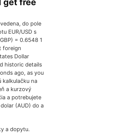
d get free
evedena, do pole
lotu EUR/USD s
GBP) = 0.6548 1
t foreign
tates Dollar
 historic details
onds ago, as you
 kalkulačku na
eň a kurzový
čia a potrebujete
 dolar (AUD) do a
y a dopytu.