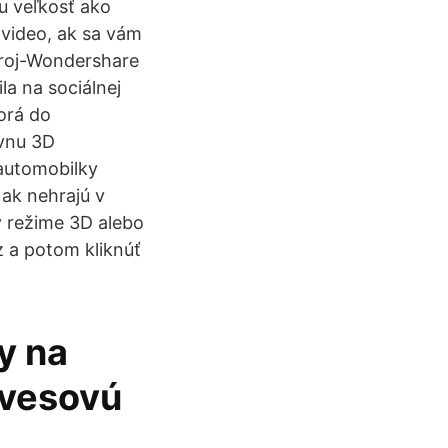
u veľkosť ako
 video, ak sa vám
stroj-Wondershare
a na sociálnej
torá do
ívnu 3D
 automobilky
 ak nehrajú v
v režime 3D alebo
z a potom kliknúť
ky na
ávesovú