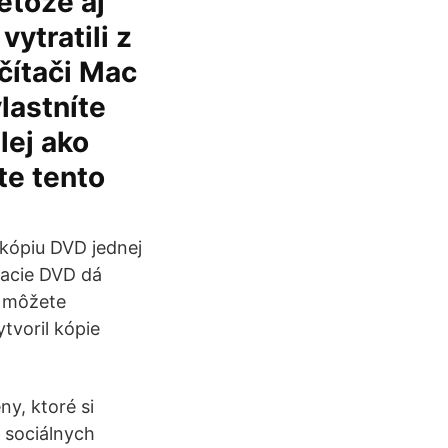
etože aj
ytratili z
čítači Mac
vlastníte
lej ako
te tento
a kópiu DVD jednej
vacie DVD dá
o môžete
tvoril kópie
ny, ktoré si
a sociálnych