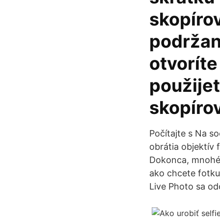
skopírov
podržaní
otvorít
použijet
skopírov
Počítajte s Na s
obrátia objektív
Dokonca, mnohé t
ako chcete fotku 
Live Photo sa od