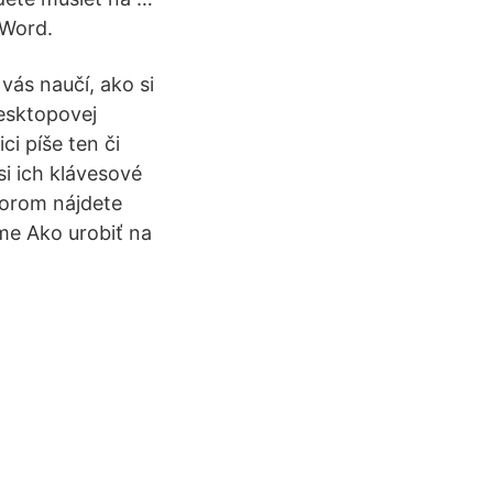
 Word.
ás naučí, ako si
desktopovej
ci píše ten či
i ich klávesové
torom nájdete
me Ako urobiť na