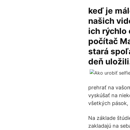
keď je mál
našich vid
ich rýchlo
počítač Ma
stará spoľ
deň uložili
prehrať na vašom
vyskúšať na nieko
všetkých pások, 
Na základe štúdie
zakladajú na seb