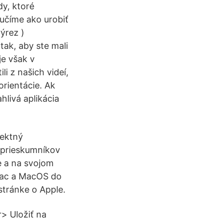
dy, ktoré
aučíme ako urobiť
ýrez )
ak, aby ste mali
e však v
i z našich videí,
orientácie. Ak
hlivá aplikácia
fektný
e prieskumníkov
te a na svojom
 Mac a MacOS do
 stránke o Apple.
r> Uložiť na