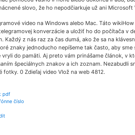
omácnené slovo, že ho nepodčiarkuje už ani Microsoft
gramové video na Windows alebo Mac. Táto wikiHow v
 telegramovej konverzácie a uložiť ho do počítača v 
m. Každý z nás raz za čas dumá, ako že sa na klávesni
oré znaky jednoducho nepíšeme tak často, aby sme s
 vryli do pamäti. Aj preto vám prinášame článok, v k
saním špeciálnych znakov a ich zoznam. Nezabudli s
 fotky. 0 Zdieľaj video Vlož na web 4812.
k pdf
fónne číslo
dit