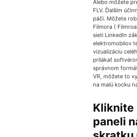
Alebo môžete pre
FLV. Ďalším účin
páči. Môžete rob
Filmora ( Filmro
sieti LinkedIn zá
elektromobilov t
vizualizáciu celé
prilákať softvéro
správnom formáte
VR, môžete to vyr
na malú kocku na
Kliknite
paneli n
skratku 