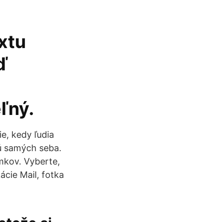
xtu
ď
ľný.
e, kedy ľudia
jú samých seba.
mkov. Vyberte,
ácie Mail, fotka