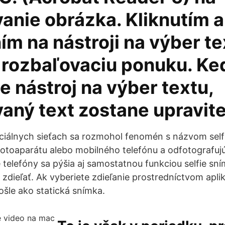
anie obrázka. Kliknutím a
m na nástroji na výber te
e rozbaľovaciu ponuku. Ke
e nástroj na výber textu,
aný text zostane upravite
ociálnych sieťach sa rozmohol fenomén s názvom selfi
 fotoaparátu alebo mobilného telefónu a odfotografu
elefóny sa pýšia aj samostatnou funkciou selfie sní
zdieľať. Ak vyberiete zdieľanie prostredníctvom aplik
ošle ako statická snímka.