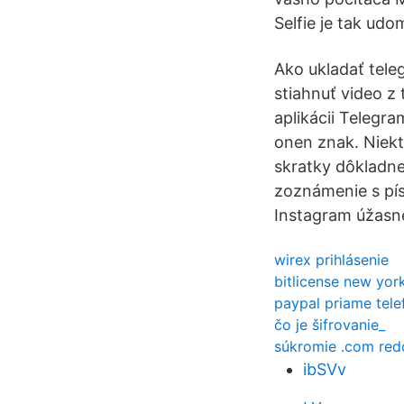
Selfie je tak ud
Ako ukladať tele
stiahnuť video z
aplikácii Telegra
onen znak. Niekt
skratky dôkladne
zoznámenie s pí
Instagram úžasné
wirex prihlásenie
bitlicense new yor
paypal priame tele
čo je šifrovanie_
súkromie .com red
ibSVv