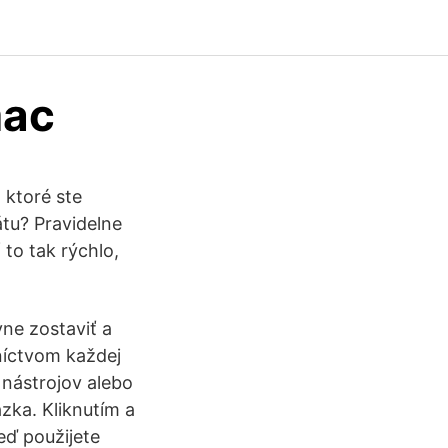
mac
 ktoré ste
átu? Pravidelne
 to tak rýchlo,
vne zostaviť a
níctvom každej
 nástrojov alebo
zka. Kliknutím a
eď použijete