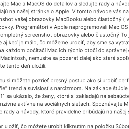
ajte Mac a MacOS do detailov a sledujte rady a návo
dajú na našej stránke o Apple. V tomto návode vás n
nshot vašej obrazovky MacBooku alebo čiastočný ( v
ovky. Programátori v Apple naprogramovali Mac OS t
ompletný screenshot obrazovky alebo čiastočný To j
 aj keď je málo, čo môžeme urobiť, aby sme sa vytratil
na každom počítači Mac ich rýchlo otočí do správnej 
 Macintosh, nemusíte sa pozerať ďalej ako stará spoľa
e tento deň uložili.
eu si môžete pozrieť presný postup ako si urobiť per
lfie" trend a súvislosť s narcizmom. Na základe štúdi
11 sa ukázalo, že ženy, ktoré si zakladajú na sebaúc
tenzívne aktívne na sociálnych sieťach. Spoznávajte
te rady a návody, ktoré pravidelne pribúdajú na našej
or uložiť, čo môžete urobiť kliknutím na položku Súbo