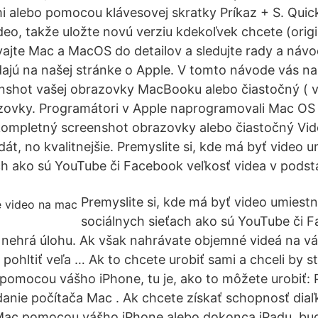
i alebo pomocou klávesovej skratky Príkaz + S. Qui
eo, takže uložte novú verziu kdekoľvek chcete (orig
ajte Mac a MacOS do detailov a sledujte rady a návo
dajú na našej stránke o Apple. V tomto návode vás n
nshot vašej obrazovky MacBooku alebo čiastočný ( v
ovky. Programátori v Apple naprogramovali Mac OS t
kompletný screenshot obrazovky alebo čiastočný Vid
át, no kvalitnejšie. Premyslite si, kde má byť video 
ch ako sú YouTube či Facebook veľkosť videa v podst
Premyslite si, kde má byť video umiest
sociálnych sieťach ako sú YouTube či 
 nehrá úlohu. Ak však nahrávate objemné videá na vá
pohltiť veľa … Ak to chcete urobiť sami a chceli by s
pomocou vášho iPhone, tu je, ako to môžete urobiť: 
danie počítača Mac . Ak chcete získať schopnosť dia
Mac pomocou vášho iPhone alebo dokonca iPadu, bu