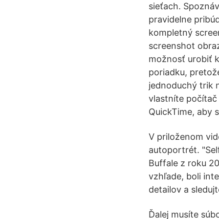
sieťach. Spoznáv
pravidelne pribú
kompletný scree
screenshot obraz
možnosť urobiť k
poriadku, pretože
jednoduchý trik 
vlastníte počítač
QuickTime, aby st
V priloženom vid
autoportrét. "Se
Buffale z roku 20
vzhľade, boli in
detailov a sleduj
Ďalej musíte súb