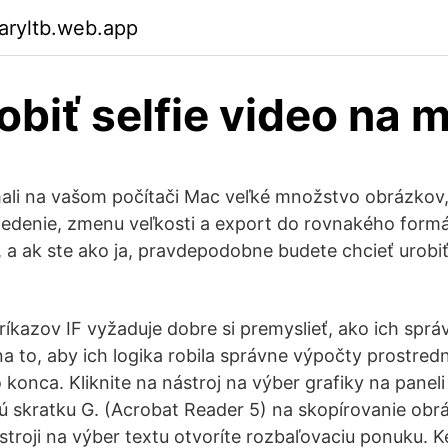
aryltb.web.app
obiť selfie video na 
ali na vašom počítači Mac veľké množstvo obrázkov,
riedenie, zmenu veľkosti a export do rovnakého form
 a ak ste ako ja, pravdepodobne budete chcieť urobiť
ríkazov IF vyžaduje dobre si premyslieť, ako ich sprá
a to, aby ich logika robila správne výpočty prostred
konca. Kliknite na nástroj na výber grafiky na paneli
ú skratku G. (Acrobat Reader 5) na skopírovanie obrá
troji na výber textu otvoríte rozbaľovaciu ponuku. K