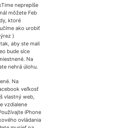
ckTime neprepíše
inál môžete Feb
dy, ktoré
aučíme ako urobiť
ýrez )
ak, aby ste mali
eo bude síce
umiestnené. Na
ate nehrá úlohu.
nené. Na
Facebook veľkosť
š vlastný web,
te vzdialene
Používajte iPhone
ľkového ovládania
dete musieť na …