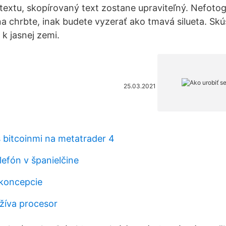
 textu, skopírovaný text zostane upraviteľný. Nefotog
 chrbte, inak budete vyzerať ako tmavá silueta. Skús
k jasnej zemi.
25.03.2021
 bitcoinmi na metatrader 4
efón v španielčine
koncepcie
žíva procesor