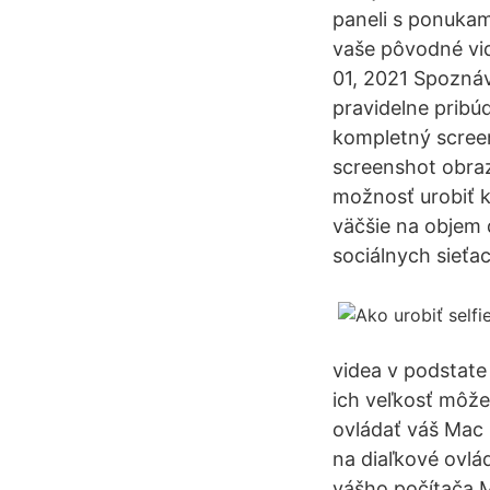
paneli s ponukam
vaše pôvodné vid
01, 2021 Spoznáv
pravidelne pribú
kompletný scree
screenshot obraz
možnosť urobiť 
väčšie na objem d
sociálnych sieťa
videa v podstate
ich veľkosť môže 
ovládať váš Mac 
na diaľkové ovlá
vášho počítača 