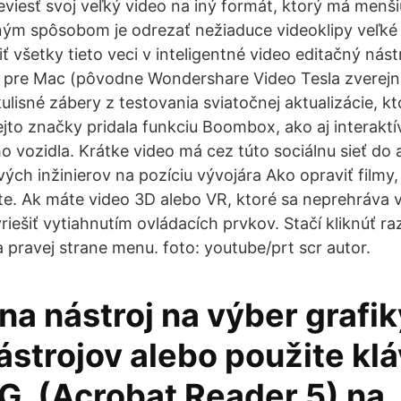
viesť svoj veľký video na iný formát, ktorý má menši
ným spôsobom je odrezať nežiaduce videoklipy veľké
iť všetky tieto veci v inteligentné video editačný ná
a pre Mac (pôvodne Wondershare Video Tesla zverejnil
kulisné zábery z testovania sviatočnej aktualizácie, k
ejto značky pridala funkciu Boombox, ako aj interakt
ho vozidla. Krátke video má cez túto sociálnu sieť do
vých inžinierov na pozíciu vývojára Ako opraviť filmy,
. Ak máte video 3D alebo VR, ktoré sa neprehráva 
iešiť vytiahnutím ovládacích prvkov. Stačí kliknúť ra
 pravej strane menu. foto: youtube/prt scr autor.
 na nástroj na výber grafi
ástrojov alebo použite kl
G. (Acrobat Reader 5) na