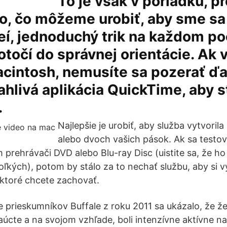
To je však v poriadku, pr
o, čo môžeme urobiť, aby sme sa v
eí, jednoduchý trik na každom po
 otočí do správnej orientácie. Ak 
cintosh, nemusíte sa pozerať ďa
ahlivá aplikácia QuickTime, aby s
.
Najlepšie je urobiť, aby služba vytvoril
alebo dvoch vašich pások. Ak sa testo
 prehrávači DVD alebo Blu-ray Disc (uistite sa, že h
ľkých), potom by stálo za to nechať službu, aby si vy
ktoré chcete zachovať.
 prieskumníkov Buffale z roku 2011 sa ukázalo, že že
aúcte a na svojom vzhľade, boli intenzívne aktívne n