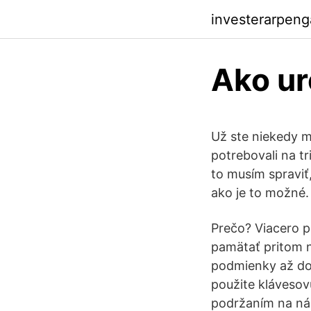
investerarpeng
Ako ur
Už ste niekedy m
potrebovali na t
to musím spraviť,
ako je to možné.
Prečo? Viacero p
pamätať pritom n
podmienky až do 
použite klávesov
podržaním na nás