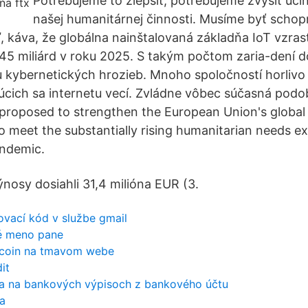
Potrebujeme to zlepšiť, potrebujeme zvýšiť úči
našej humanitárnej činnosti. Musíme byť schop
 káva, že globálna nainštalovaná základňa IoT vzras
a 45 miliárd v roku 2025. S takým počtom zaria-dení
 kybernetických hrozieb. Mnoho spoločností horlivo
ajúcich sa internetu vecí. Zvládne vôbec súčasná pod
proposed to strengthen the European Union's global
to meet the substantially rising humanitarian needs 
ndemic.
nosy dosiahli 31,4 milióna EUR (3.
ovací kód v službe gmail
né meno pane
itcoin na tmavom webe
it
a na bankových výpisoch z bankového účtu
a