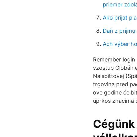
priemer zdol
Ako prijať pl
Daň z príjmu 
Ach výber ho
Remember login .
vzostup Globálne
Naisbittovej (Sp
trgovina pred pa
ove godine će bi
uprkos znacima o
Cégünk 