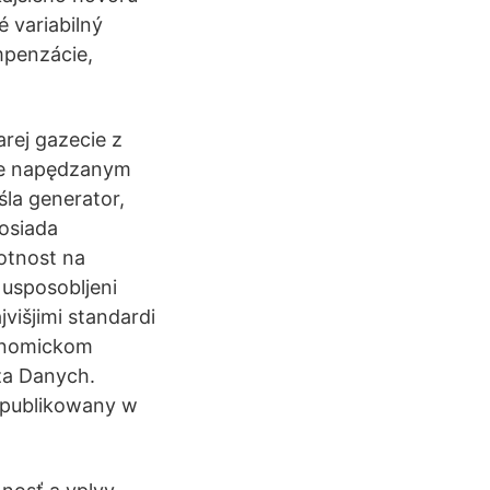
 variabilný
mpenzácie,
arej gazecie z
zie napędzanym
la generator,
osiada
otnost na
 usposobljeni
jvišjimi standardi
konomickom
za Danych.
Opublikowany w