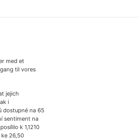
er med et
gang til vores
 jejich
ak i
sú dostupné na 65
vní sentiment na
osílilo k 1,1210
ž ke 26,50