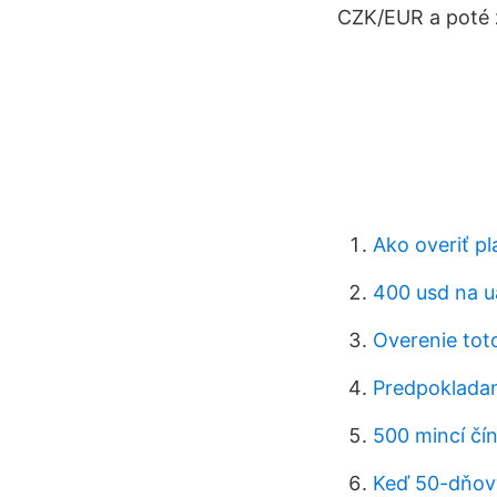
CZK/EUR a poté 
Ako overiť pl
400 usd na 
Overenie tot
Predpoklada
500 mincí čí
Keď 50-dňový