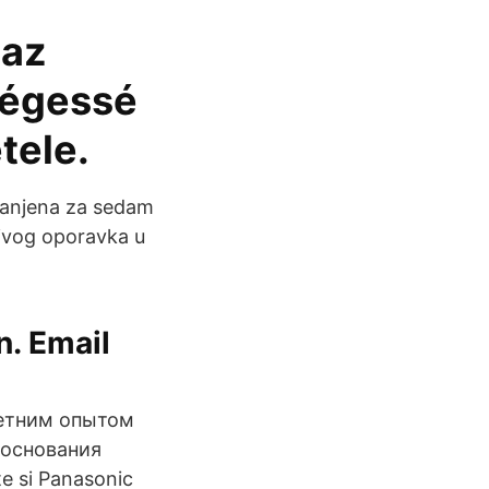
 az
ségessé
tele.
umanjena za sedam
jivog oporavka u
. Email
летним опытом
 основания
e si Panasonic