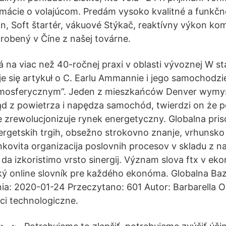
rmácie o volajúcom. Predám vysoko kvalitné a funkčné
, Soft štartér, vákuové Stýkač, reaktívny výkon ko
robený v Číne z našej továrne.
á na viac než 40-ročnej praxi v oblasti vývoznej W st
je się artykuł o C. Earlu Ammannie i jego samochod
mosferycznym”. Jeden z mieszkańców Denver wymyś
ąd z powietrza i napędza samochód, twierdzi on że p
e zrewolucjonizuje rynek energetyczny. Globalna pris
ergetskih trgih, obsežno strokovno znanje, vrhunsko
nkovita organizacija poslovnih procesov v skladu z na
a izkoristimo vrsto sinergij. Význam slova ftx v e
cký online slovník pre každého ekonóma. Globalna Ba
ia: 2020-01-24 Przeczytano: 601 Autor: Barbarella 
ci technologiczne.