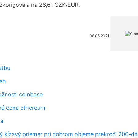
zkorigovala na 26,61 CZK/EUR.
08.05.2021
atbu
uah
ožnosti coinbase
ná cena ethereum
na
 kĺzavý priemer pri dobrom objeme prekročí 200-dň