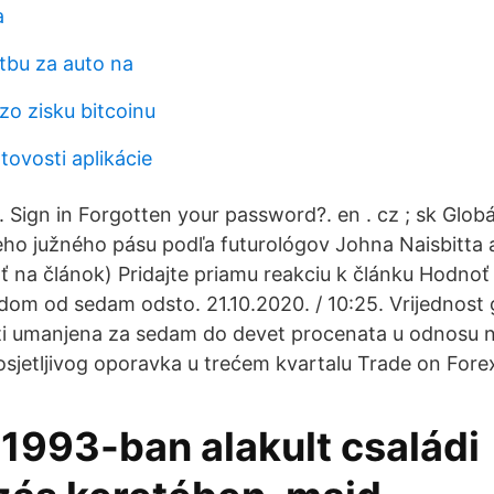
a
atbu za auto na
zo zisku bitcoinu
tovosti aplikácie
 Sign in Forgotten your password?. en . cz ; sk Glob
ho južného pásu podľa futurológov Johna Naisbitta 
äť na článok) Pridajte priamu reakciu k článku Hodnoť
dom od sedam odsto. 21.10.2020. / 10:25. Vrijednost 
ti umanjena za sedam do devet procenata u odnosu n
sjetljivog oporavka u trećem kvartalu Trade on Fore
1993-ban alakult családi