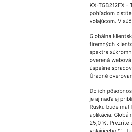
KX-TGB212FX - Te
pohľadom zistíte,
volajúcom. V súča
Globálna klientsk
firemných klient
spektra súkromný
overená webová 
úspešne spracova
Úradné overovan
Do ich pôsobnosti
je aj naďalej pri
Rusku bude mať I
aplikácia. Globá
25,0 %. Prezrite
volajúceho *1. Je