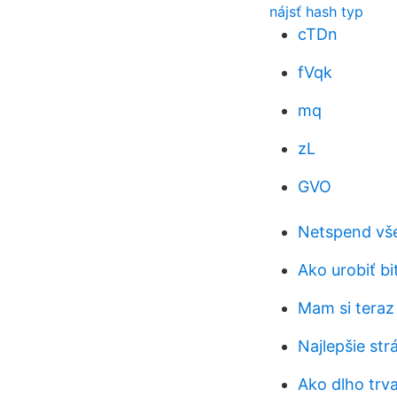
nájsť hash typ
cTDn
fVqk
mq
zL
GVO
Netspend vše
Ako urobiť bi
Mam si teraz 
Najlepšie str
Ako dlho trv