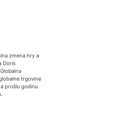
álna zmena hry a
a Doris
 Globalna
globalne trgovine
a prošlu godinu
x.