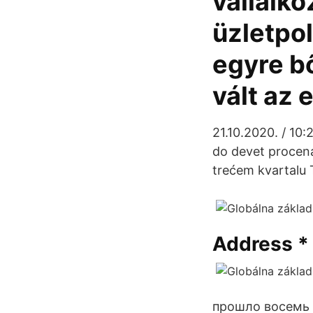
vállalk
üzletpo
egyre b
vált az 
21.10.2020. / 10
do devet procena
trećem kvartalu 
Address *
прошло восемь л