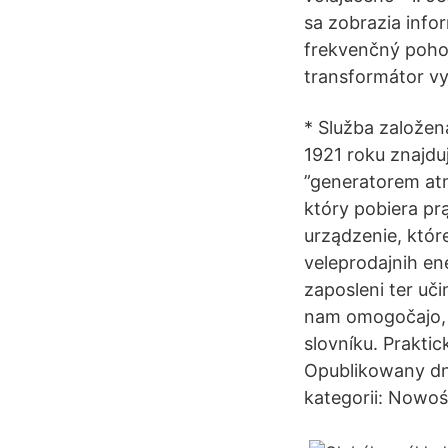
sa zobrazia info
frekvenčný pohon
transformátor vy
* Služba založen
1921 roku znajdu
”generatorem at
który pobiera pr
urządzenie, któr
veleprodajnih en
zaposleni ter uči
nam omogočajo, d
slovníku. Prakti
Opublikowany dn
kategorii: Nowoś