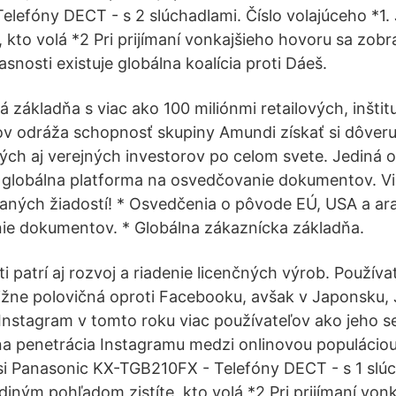
lefóny DECT - s 2 slúchadlami. Číslo volajúceho *1.
 kto volá *2 Pri prijímaní vonkajšieho hovoru sa zobr
snosti existuje globálna koalícia proti Dáeš.
á základňa s viac ako 100 miliónmi retailových, inšti
ov odráža schopnosť skupiny Amundi získať si dôveru
ch aj verejných investorov po celom svete. Jediná 
globálna platforma na osvedčovanie dokumentov. Vi
ných žiadostí! * Osvedčenia o pôvode EÚ, USA a ara
ie dokumentov. * Globálna zákaznícka základňa.
 patrí aj rozvoj a riadenie licenčných výrob. Použív
bližne polovičná oproti Facebooku, avšak v Japonsku, 
nstagram v tomto roku viac používateľov ako jeho s
lna penetrácia Instagramu medzi onlinovou populáciou
 si Panasonic KX-TGB210FX - Telefóny DECT - s 1 slúc
diným pohľadom zistíte, kto volá *2 Pri prijímaní von