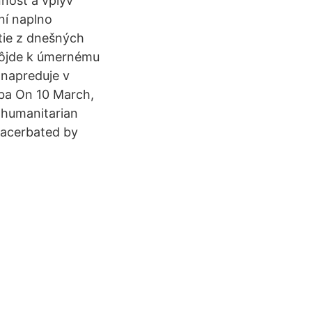
nnosť a vplyv
ní naplno
tie z dnešných
 dôjde k úmernému
 napreduje v
oba On 10 March,
 humanitarian
exacerbated by