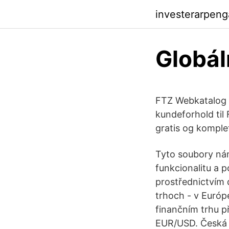
investerarpeng
Globál
FTZ Webkatalog F
kundeforhold til
gratis og komplet
Tyto soubory nám
funkcionalitu a p
prostřednictvím 
trhoch - v Európe
finančním trhu př
EUR/USD. Česká ko