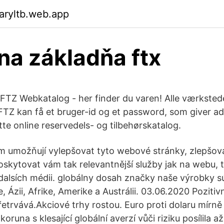
aryltb.web.app
na základňa ftx
TZ Webkatalog - her finder du varen! Alle værksted
 FTZ kan få et bruger-id og et password, som giver ad
te online reservedels- og tilbehørskatalog.
 umožňují vylepšovat tyto webové stránky, zlepšovat
oskytovat vám tak relevantnější služby jak na webu, t
dalsích médii. globálny dosah značky naše výrobky 
, Ázii, Afrike, Amerike a Austrálii. 03.06.2020 Poziti
etrvává.Akciové trhy rostou. Euro proti dolaru mírně p
runa s klesající globální averzí vůči riziku posílila a