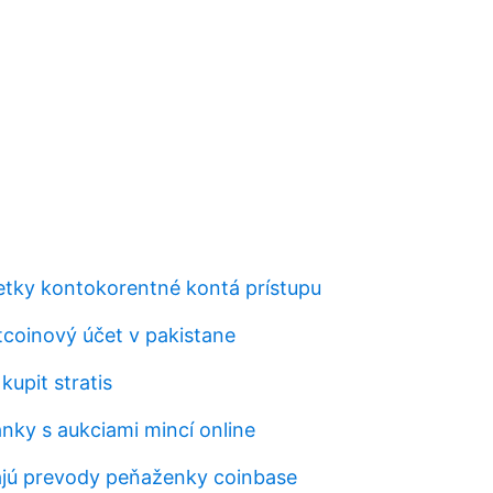
tky kontokorentné kontá prístupu
tcoinový účet v pakistane
kupit stratis
ánky s aukciami mincí online
ajú prevody peňaženky coinbase