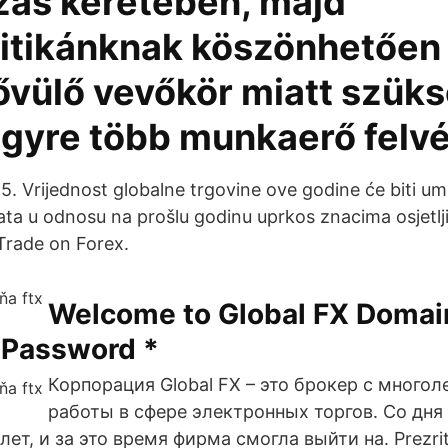
ozás keretében, majd
litikánknak köszönhetően
ővülő vevőkör miatt szük
egyre több munkaerő felvé
:25. Vrijednost globalne trgovine ove godine će biti 
ta u odnosu na prošlu godinu uprkos znacima osjetl
Trade on Forex.
Welcome to Global FX Domain
 Password *
Корпорация Global FX – это брокер с много
работы в сфере электронных торгов. Со дня
ет, и за это время фирма смогла выйти на. Prezrit