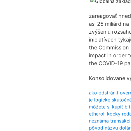
zareagovať hneď,
asi 25 miliárd n
zvýšeniu rozsahu
iniciatívach týk
the Commission 
impact in order 
the COVID-19 pa
Konsolidované vý
ako odstrániť over
je logické skutoč
môžete si kúpiť b
etheroll kocky redd
neznáma transakci
pôvod názvu dolár