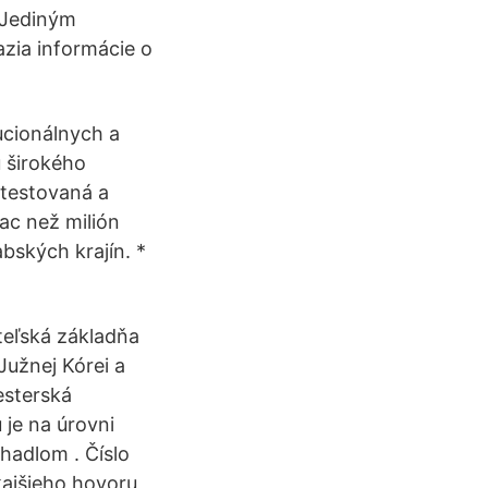
 Jediným
azia informácie o
tucionálnych a
 širokého
otestovaná a
ac než milión
bských krajín. *
ateľská základňa
Južnej Kórei a
esterská
 je na úrovni
hadlom . Číslo
kajšieho hovoru