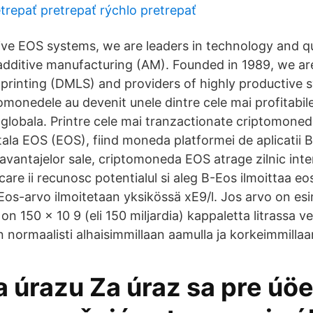
trepať pretrepať rýchlo pretrepať
ive EOS systems, we are leaders in technology and qu
 additive manufacturing (AM). Founded in 1989, we are
D printing (DMLS) and providers of highly productive
ptomonedele au devenit unele dintre cele mai profitabile
globala. Printre cele mai tranzactionate criptomoned
tala EOS (EOS), fiind moneda platformei de aplicatii 
avantajelor sale, criptomoneda EOS atrage zilnic inte
 care ii recunosc potentialul si aleg B-Eos ilmoittaa eo
-Eos-arvo ilmoitetaan yksikössä xE9/l. Jos arvo on es
ä on 150 × 10 9 (eli 150 miljardia) kappaletta litrassa ve
normaalisti alhaisimmillaan aamulla ja korkeimmillaan 
a úrazu Za úraz sa pre úöe