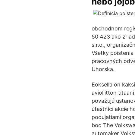
nebo jojob
obchodnom regist
50 423 ako zria
s.r.o., organizač
Všetky poistenia
pracovných odvet
Uhorska.
Eoksella on kaksi
avioliitton titaa
považujú ustanov
útastníci akcie 
podujatiami org
bod The Volkswa
automaker Volksw