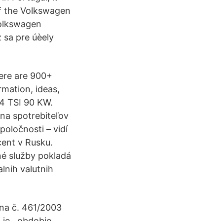
f the Volkswagen
Volkswagen
 sa pre úèely
here are 900+
mation, ideas,
.4 TSI 90 KW.
ina spotrebiteľov
oločnosti – vidí
cent v Rusku.
né služby pokladá
lnih valutnih
ona č. 461/2003
je . obdobie