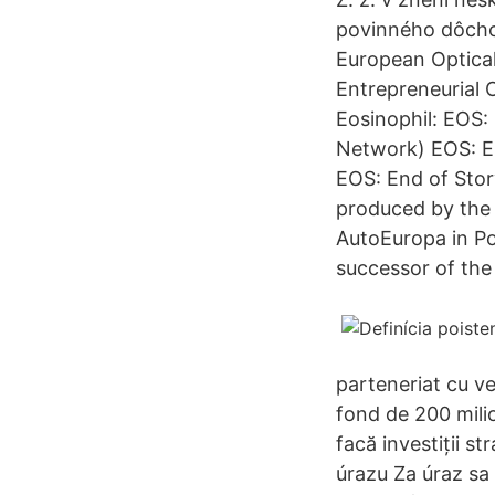
povinného dôcho
European Optical
Entrepreneurial 
Eosinophil: EOS
Network) EOS: E
EOS: End of Stor
produced by the
AutoEuropa in Po
successor of the
parteneriat cu v
fond de 200 mili
facă investiții s
úrazu Za úraz sa 