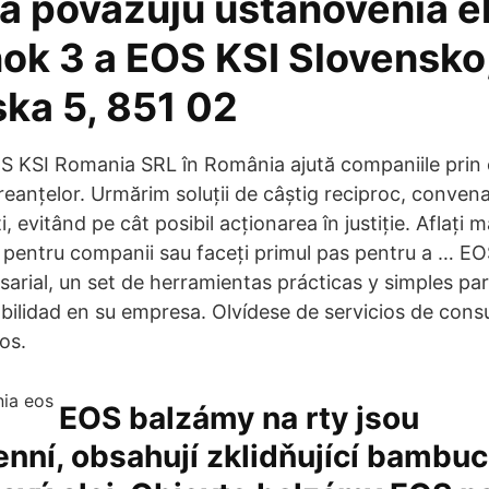
a považujú ustanovenia él
ok 3 a EOS KSI Slovensko, 
ska 5, 851 02
 KSI Romania SRL în România ajută companiile prin 
reanțelor. Urmărim soluții de câștig reciproc, conven
i, evitând pe cât posibil acționarea în justiție. Aflați
re pentru companii sau faceți primul pas pentru a … E
arial, un set de herramientas prácticas y simples par
bilidad en su empresa. Olvídese de servicios de cons
os.
EOS balzámy na rty jsou
nní, obsahují zklidňující bambu