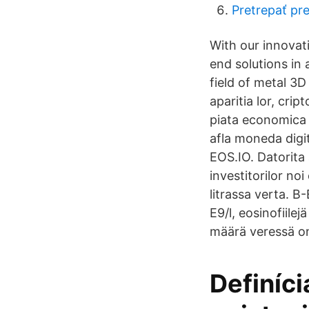
Pretrepať pre
With our innovat
end solutions in
field of metal 3
aparitia lor, cri
piata economica 
afla moneda digi
EOS.IO. Datorita 
investitorilor noi
litrassa verta. B
E9/l, eosinofiilej
määrä veressä on 
Definíci