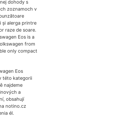
mnej dohody s
ných zoznamoch v
espunzătoare
 și alerga printre
elor raze de soare.
lkswagen Eos is a
Volkswagen from
ible only compact
kswagen Eos
 této kategorii
ně najdeme
zinových a
í, obsahují
na notino.cz
nia él.