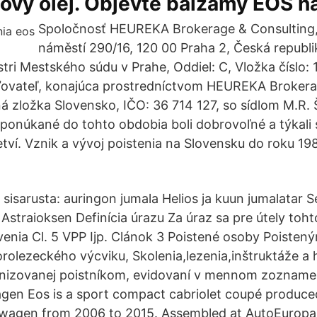
ový olej. Objevte balzámy EOS na
Spoločnosť HEUREKA Brokerage & Consulting, s
náměstí 290/16, 120 00 Praha 2, Česká republi
ri Mestského súdu v Prahe, Oddiel: C, Vložka číslo:
ďovateľ, konajúca prostredníctvom HEUREKA Brokera
ná zložka Slovensko, IČO: 36 714 127, so sídlom M.R.
 ponúkané do tohto obdobia boli dobrovoľné a týkali 
ví. Vznik a vývoj poistenia na Slovensku do roku 1
 sisarusta: auringon jumala Helios ja kuun jumalatar 
ni Astraioksen Definícia úrazu Za úraz sa pre útely toht
enia Cl. 5 VPP Ijp. Clánok 3 Poistené osoby Poistený
horolezeckého výcviku, Skolenia,lezenia,inštruktáže a
anizovanej poistníkom, evidovaní v mennom zozname 
gen Eos is a sport compact cabriolet coupé produc
agen from 2006 to 2015. Assembled at AutoEuropa i