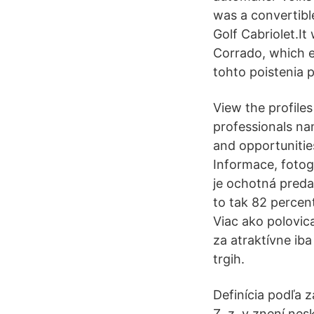
was a convertibl
Golf Cabriolet.I
Corrado, which e
tohto poistenia 
View the profile
professionals na
and opportunitie
Informace, fotog
je ochotná preda
to tak 82 percen
Viac ako polovic
za atraktívne iba
trgih.
Definícia podľa 
Z. z. v znení ne