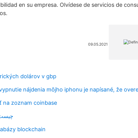
bilidad en su empresa. Olvídese de servicios de cons
os.
09.05.2021
rických dolárov v gbp
vypnutie nájdenia môjho iphonu je napísané, že overe
ť na zoznam coinbase
چیست وی
tabázy blockchain