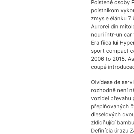
Poistené osoby P
poistníkom vyko
zmysle élánku 7 b
Aurorei din mitol
nouri într-un car 
Era fiica lui Hyp
sport compact c
2006 to 2015. As
coupé introduced
Olvídese de serv
rozhodně není něj
vozidel převahu
přeplňovaných čt
dieselových dvoul
zklidňující bamb
Definícia úrazu Z