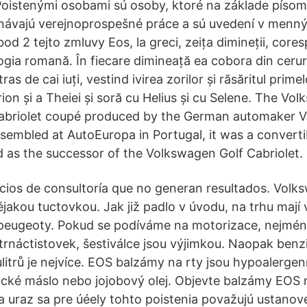
oistenými osobami sú osoby, ktoré na základe píso
návajú verejnoprospešné práce a sú uvedení v men
od 2 tejto zmluvy Eos, la greci, zeița dimineții, cor
ogia romană. În fiecare dimineață ea cobora din ceruri
tras de cai iuți, vestind ivirea zorilor și răsăritul prim
erion și a Theiei și soră cu Helius și cu Selene. The Vo
abriolet coupé produced by the German automaker 
sembled at AutoEuropa in Portugal, it was a convert
 as the successor of the Volkswagen Golf Cabriolet.
icios de consultoría que no generan resultados. Vol
akou tuctovkou. Jak již padlo v úvodu, na trhu mají v
 peugeoty. Pokud se podíváme na motorizace, nejmé
rnáctistovek, šestiválce jsou výjimkou. Naopak ben
itrů je nejvíce. EOS balzámy na rty jsou hypoalergenn
ucké máslo nebo jojobový olej. Objevte balzámy EOS 
a uraz sa pre úéely tohto poistenia považujú ustanove