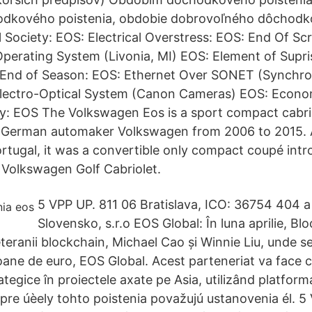
dkového poistenia, obdobie dobrovoľného dôchod
 Society: EOS: Electrical Overstress: EOS: End Of Sc
Operating System (Livonia, MI) EOS: Element of Supri
: End of Season: EOS: Ethernet Over SONET (Synchro
lectro-Optical System (Canon Cameras) EOS: Econom
y: EOS The Volkswagen Eos is a sport compact cabri
 German automaker Volkswagen from 2006 to 2015. 
rtugal, it was a convertible only compact coupé intr
 Volkswagen Golf Cabriolet.
5 VPP UP. 811 06 Bratislava, ICO: 36754 404 
Slovensko, s.r.o EOS Global: În luna aprilie, B
eteranii blockchain, Michael Cao și Winnie Liu, unde 
oane de euro, EOS Global. Acest parteneriat va face 
trategice în proiectele axate pe Asia, utilizând platfor
pre úèely tohto poistenia považujú ustanovenia él. 5 