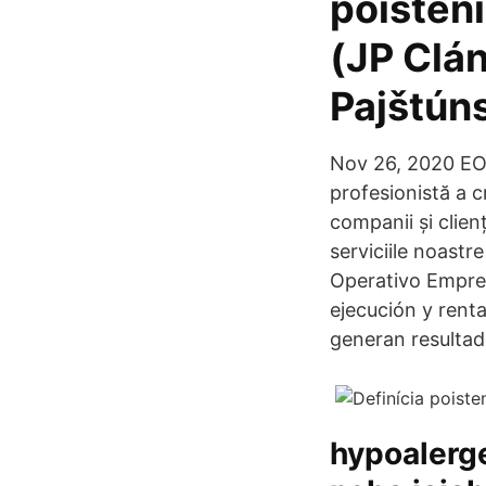
poisteni
(JP Clán
Pajštún
Nov 26, 2020 EOS
profesionistă a c
companii și clienț
serviciile noast
Operativo Empres
ejecución y renta
generan resultad
hypoalerge