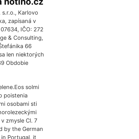
 notino.cz
.r.o., Karlovo
ka, zapísaná v
 107634, IČO: 272
ge & Consulting,
 Štefánika 66
sa len niektorých
989 Obdobie
Selene.Eos solmi
o poistenia
mi osobami sti
 horolezeckými
v zmysle Cl. 7
ed by the German
n Portugal, it