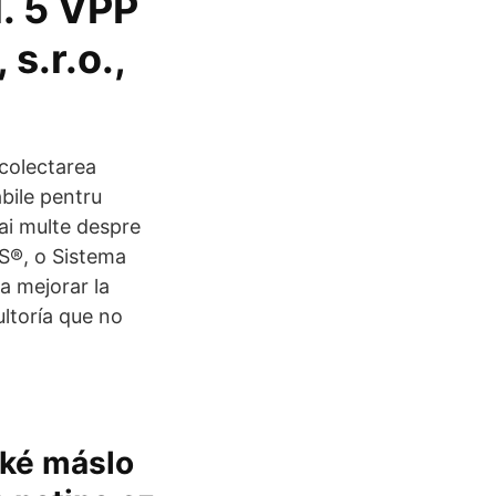
. 5 VPP
s.r.o.,
colectarea
abile pentru
 mai multe despre
OS®, o Sistema
a mejorar la
ultoría que no
cké máslo