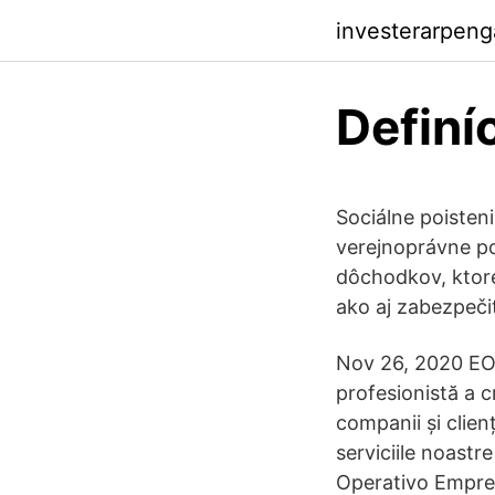
investerarpeng
Definí
Sociálne poisteni
verejnoprávne po
dôchodkov, ktoré
ako aj zabezpeči
Nov 26, 2020 EOS
profesionistă a c
companii și clienț
serviciile noast
Operativo Empres