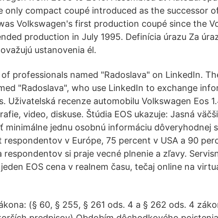
e only compact coupé introduced as the successor o
t was Volkswagen's first production coupé since the 
nded production in July 1995. Definícia úrazu Za úraz
považujú ustanovenia él.
s of professionals named "Radoslava" on LinkedIn. T
med "Radoslava", who use LinkedIn to exchange infor
s. Uživatelská recenze automobilu Volkswagen Eos 1
rafie, video, diskuse. Štúdia EOS ukazuje: Jasná väčš
ť minimálne jednu osobnú informáciu dôveryhodnej sp
t respondentov v Európe, 75 percent v USA a 90 per
a respondentov si praje vecné plnenie a zľavy. Servis
 jeden EOS cena v realnem času, tečaj online na virtua
zákona: (§ 60, § 255, § 261 ods. 4 a § 262 ods. 4 zák
skorších predpisov) Obdobím dôchodkového poistenia 