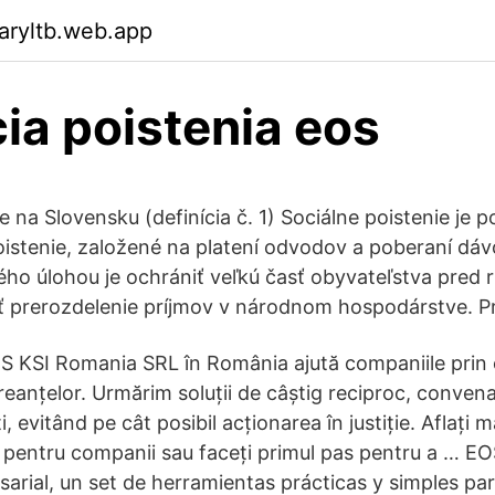
aryltb.web.app
cia poistenia eos
e na Slovensku (definícia č. 1) Sociálne poistenie je 
istenie, založené na platení odvodov a poberaní dáv
ho úlohou je ochrániť veľkú časť obyvateľstva pred ri
ť prerozdelenie príjmov v národnom hospodárstve. P
 KSI Romania SRL în România ajută companiile prin 
reanțelor. Urmărim soluții de câștig reciproc, conven
i, evitând pe cât posibil acționarea în justiție. Aflați
re pentru companii sau faceți primul pas pentru a … E
arial, un set de herramientas prácticas y simples par