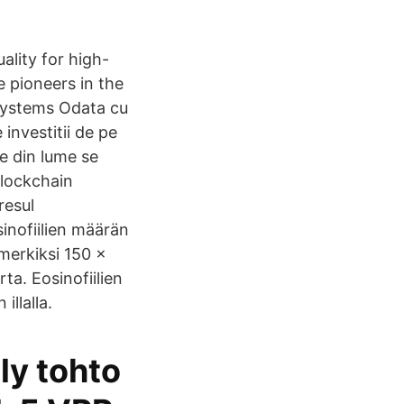
ality for high-
 pioneers in the
 systems Odata cu
 investitii de pe
e din lume se
Blockchain
resul
sinofiilien määrän
imerkiksi 150 ×
rta. Eosinofiilien
illalla.
ly tohto