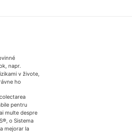
povinné
ok, napr.
zikami v živote,
rávne ho
colectarea
abile pentru
 mai multe despre
OS®, o Sistema
a mejorar la