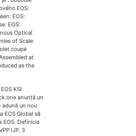
kového EOS:
reen: EOS:
se: EOS:
nous Optical
ies of Scale:
olet coupé
Assembled at
oduced as the
a EOS KSI
lock.one anunță un
se adună un nou
ca EOS Global să
ma EOS. Definícia
VPP IJP. 3